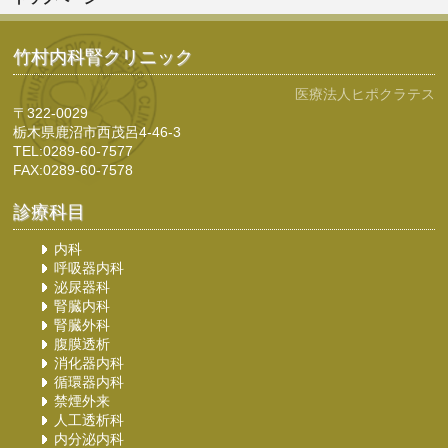
竹村内科腎クリニック
医療法人ヒポクラテス
〒322-0029
栃木県鹿沼市西茂呂4-46-3
TEL:0289-60-7577
FAX:0289-60-7578
診療科目
内科
呼吸器内科
泌尿器科
腎臓内科
腎臓外科
腹膜透析
消化器内科
循環器内科
禁煙外来
人工透析科
内分泌内科