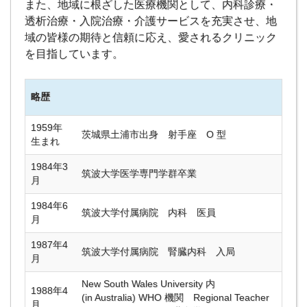
また、地域に根ざした医療機関として、内科診療・
透析治療・入院治療・介護サービスを充実させ、地
域の皆様の期待と信頼に応え、愛されるクリニック
を目指しています。
略歴
1959年
茨城県土浦市出身 射手座 O 型
生まれ
1984年3
筑波大学医学専門学群卒業
月
1984年6
筑波大学付属病院 内科 医員
月
1987年4
筑波大学付属病院 腎臓内科 入局
月
New South Wales University 内
1988年4
(in Australia) WHO 機関 Regional Teacher
月