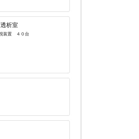
３透析室
視装置 ４０台