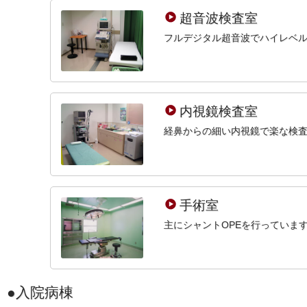
超音波検査室
フルデジタル超音波でハイレベ
内視鏡検査室
経鼻からの細い内視鏡で楽な検
手術室
主にシャントOPEを行っていま
入院病棟