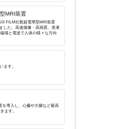
導型MRI装置
I FILM社製超電導型MRI装置
しました。高速撮像・高画質、患者
。磁場と電波で人体の様々な方向
ています。
装置を導入し、心臓や大腸など最高
できます。