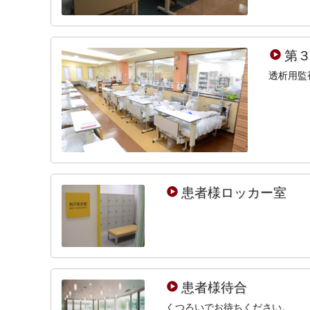
第
透析用監
患者様ロッカー室
患者様待合
くつろいでお待ちください。