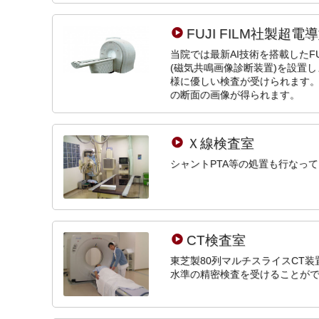
FUJI FILM社製超電
当院では最新AI技術を搭載したFUJ
(磁気共鳴画像診断装置)を設置
様に優しい検査が受けられます
の断面の画像が得られます。
Ｘ線検査室
シャントPTA等の処置も行なっ
CT検査室
東芝製80列マルチスライスCT
水準の精密検査を受けることが