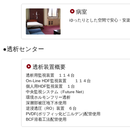
病室
ゆったりとした空間で安心・安
透析センター
透析装置概要
透析用監視装置 １１４台
On-Line HDF監視装置 １１４台
個人用HDF監視装置 １台
中央監視システム（Future Net）
環境ホルモンフリー透析
深層部被圧地下水使用
逆浸透圧（RO）装置 ６台
PVDF(ポリフィッ化ビニルデン)配管使用
BCF溶着工法配管使用